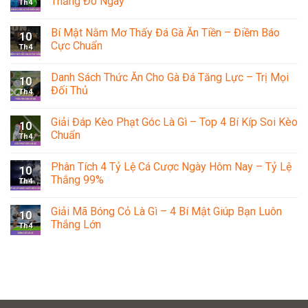
Thắng Đó Ngay
Th4
Bí Mật Nằm Mơ Thấy Đá Gà Ăn Tiền – Điềm Báo
10
Cực Chuẩn
Th4
Danh Sách Thức Ăn Cho Gà Đá Tăng Lực – Trị Mọi
10
Đối Thủ
Th4
Giải Đáp Kèo Phạt Góc Là Gì – Top 4 Bí Kíp Soi Kèo
10
Chuẩn
Th4
Phân Tích 4 Tỷ Lệ Cá Cược Ngày Hôm Nay – Tỷ Lệ
10
Thắng 99%
Th4
Giải Mã Bóng Cỏ Là Gì – 4 Bí Mật Giúp Bạn Luôn
10
Thắng Lớn
Th4