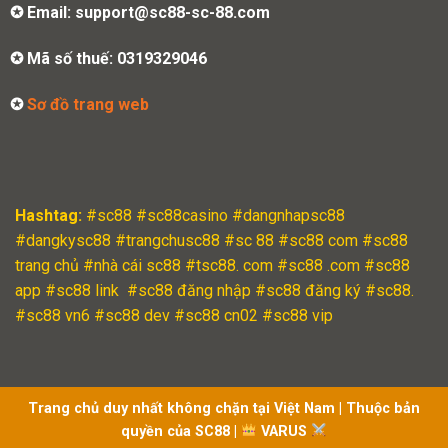
✪ Email:
support@sc88-sc-88.com
✪ Mã số thuế: 0319329046
✪
Sơ đồ trang web
Hashtag:
#sc88 #sc88casino #dangnhapsc88
#dangkysc88 #trangchusc88 #sc 88 #sc88 com #sc88
trang chủ #nhà cái sc88 #tsc88. com #sc88 .com #sc88
app #sc88 link #sc88 đăng nhập #sc88 đăng ký #sc88.
#sc88 vn6 #sc88 dev #sc88 cn02 #sc88 vip
Trang chủ duy nhất không chặn tại Việt Nam | Thuộc bản
quyền của SC88 |
VARUS