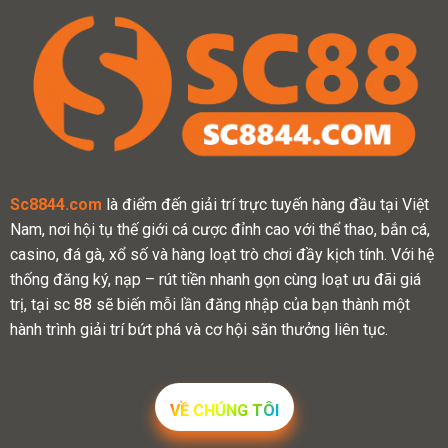
Sc8844.com
là điểm đến giải trí trực tuyến hàng đầu tại Việt
Nam, nơi hội tụ thế giới cá cược đỉnh cao với thể thao, bắn cá,
casino, đá gà, xổ số và hàng loạt trò chơi đầy kịch tính. Với hệ
thống đăng ký, nạp – rút tiền nhanh gọn cùng loạt ưu đãi giá
trị, tại sc 88 sẽ biến mỗi lần đăng nhập của bạn thành một
hành trình giải trí bứt phá và cơ hội săn thưởng liên tục.
VỀ CHÚNG TÔI