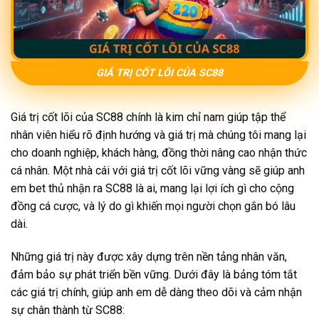
GIÁ TRỊ CỐT LÕI CỦA SC88
Giá trị cốt lõi của SC88 chính là kim chỉ nam giúp tập thể
nhân viên hiểu rõ định hướng và giá trị mà chúng tôi mang lại
cho doanh nghiệp, khách hàng, đồng thời nâng cao nhận thức
cá nhân. Một nhà cái với giá trị cốt lõi vững vàng sẽ giúp anh
em bet thủ nhận ra SC88 là ai, mang lại lợi ích gì cho cộng
đồng cá cược, và lý do gì khiến mọi người chọn gắn bó lâu
dài.
Những giá trị này được xây dựng trên nền tảng nhân văn,
đảm bảo sự phát triển bền vững. Dưới đây là bảng tóm tắt
các giá trị chính, giúp anh em dễ dàng theo dõi và cảm nhận
sự chân thành từ SC88: