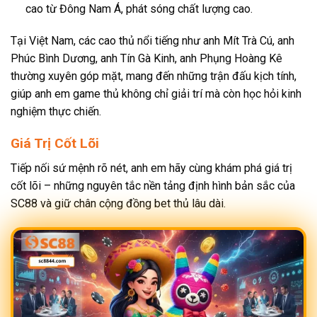
cao từ Đông Nam Á, phát sóng chất lượng cao.
Tại Việt Nam, các cao thủ nổi tiếng như anh Mít Trà Cú, anh
Phúc Bình Dương, anh Tín Gà Kinh, anh Phụng Hoàng Kê
thường xuyên góp mặt, mang đến những trận đấu kịch tính,
giúp anh em game thủ không chỉ giải trí mà còn học hỏi kinh
nghiệm thực chiến.
Giá Trị Cốt Lõi
Tiếp nối sứ mệnh rõ nét, anh em hãy cùng khám phá giá trị
cốt lõi – những nguyên tắc nền tảng định hình bản sắc của
SC88 và giữ chân cộng đồng bet thủ lâu dài.