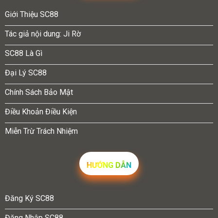
Giới Thiệu SC88
Tác giả nội dung: Ji Rờ
SC88 Là Gì
Đại Lý SC88
Chính Sách Bảo Mật
Điều Khoản Điều Kiện
Miễn Trừ Trách Nhiệm
HƯỚNG DẪN
Đăng Ký SC88
Đăng Nhập SC88