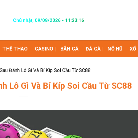
Chủ nhật, 09/08/2026 - 11:23:18
THỂ THAO
CASINO
BẮN CÁ
ĐÁ GÀ
NỔ HŨ
XỔ
Sau Đánh Lô Gì Và Bí Kíp Soi Cầu Từ SC88
h Lô Gì Và Bí Kíp Soi Cầu Từ SC88