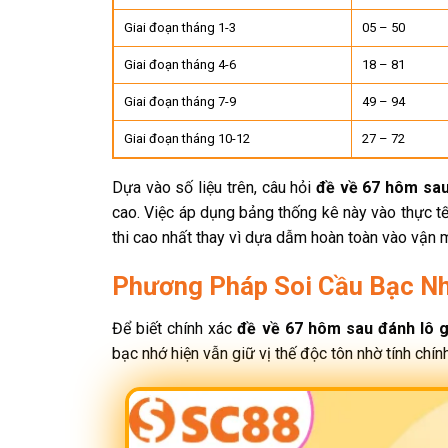
Giai đoạn tháng 1-3
05 – 50
Giai đoạn tháng 4-6
18 – 81
Giai đoạn tháng 7-9
49 – 94
Giai đoạn tháng 10-12
27 – 72
Dựa vào số liệu trên, câu hỏi
đề về 67 hôm sau
cao. Việc áp dụng bảng thống kê này vào thực tế
thi cao nhất thay vì dựa dẫm hoàn toàn vào vận m
Phương Pháp Soi Cầu Bạc N
Để biết chính xác
đề về 67 hôm sau đánh lô g
bạc nhớ hiện vẫn giữ vị thế độc tôn nhờ tính chín