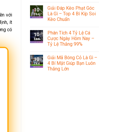
Giải Đáp Kèo Phạt Góc
10
Là Gì – Top 4 Bí Kíp Soi
ền với
Th4
Kèo Chuẩn
nh, ít
ờng có
Phân Tích 4 Tỷ Lệ Cá
10
Cược Ngày Hôm Nay –
Th4
Tỷ Lệ Thắng 99%
Giải Mã Bóng Cỏ Là Gì –
10
4 Bí Mật Giúp Bạn Luôn
Th4
Thắng Lớn