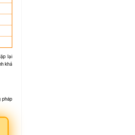
ặp lại
nh khả
g pháp