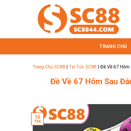
Chuyển
đến
nội
dung
TRANG CHỦ
Trang Chủ SC88
|
Tin Tức SC88
|
Đề Về 67 Hôm 
Đề Về 67 Hôm Sau Đán
10
Th4