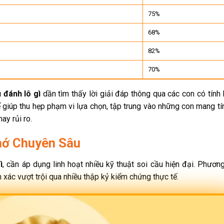
75%
68%
82%
70%
 đánh lô gì
dần tìm thấy lời giải đáp thông qua các con có tính l
 giúp thu hẹp phạm vi lựa chọn, tập trung vào những con mang tí
ay rủi ro.
hớ Chuyên Sâu
ì
, cần áp dụng linh hoạt nhiều kỹ thuật soi cầu hiện đại. Phươn
h xác vượt trội qua nhiều thập kỷ kiểm chứng thực tế.