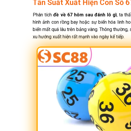
Tần Suất Xuất Hiện Con Số 6
Phân tích
đề về 67 hôm sau đánh lô gì
, ta th
hình ảnh con rồng bay hoặc sự biến hóa linh hoạ
biến mất quá lâu trên bảng vàng. Thông thường, s
xu hướng xuất hiện rất mạnh vào ngày kế tiếp.