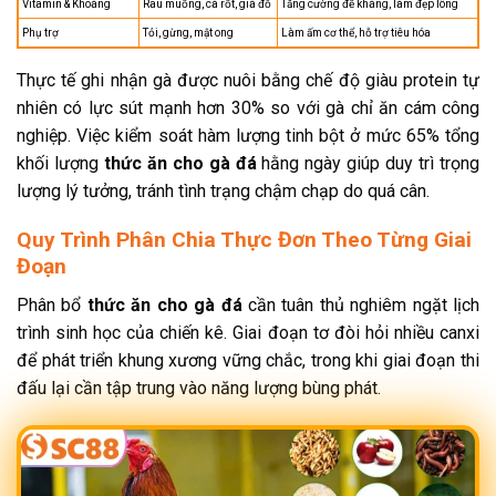
Vitamin & Khoáng
Rau muống, cà rốt, giá đỗ
Tăng cường đề kháng, làm đẹp lông
Phụ trợ
Tỏi, gừng, mật ong
Làm ấm cơ thể, hỗ trợ tiêu hóa
Thực tế ghi nhận gà được nuôi bằng chế độ giàu protein tự
nhiên có lực sút mạnh hơn 30% so với gà chỉ ăn cám công
nghiệp. Việc kiểm soát hàm lượng tinh bột ở mức 65% tổng
khối lượng
thức ăn cho gà đá
hằng ngày giúp duy trì trọng
lượng lý tưởng, tránh tình trạng chậm chạp do quá cân.
Quy Trình Phân Chia Thực Đơn Theo Từng Giai
Đoạn
Phân bổ
thức ăn cho gà đá
cần tuân thủ nghiêm ngặt lịch
trình sinh học của chiến kê. Giai đoạn tơ đòi hỏi nhiều canxi
để phát triển khung xương vững chắc, trong khi giai đoạn thi
đấu lại cần tập trung vào năng lượng bùng phát.