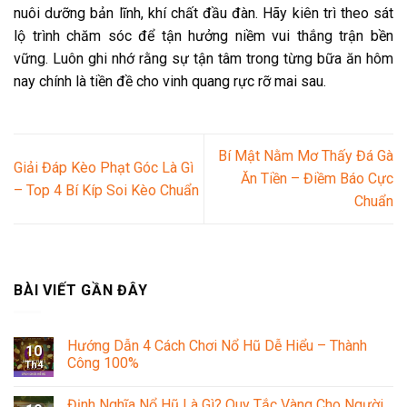
nuôi dưỡng bản lĩnh, khí chất đầu đàn. Hãy kiên trì theo sát
lộ trình chăm sóc để tận hưởng niềm vui thắng trận bền
vững. Luôn ghi nhớ rằng sự tận tâm trong từng bữa ăn hôm
nay chính là tiền đề cho vinh quang rực rỡ mai sau.
Bí Mật Nằm Mơ Thấy Đá Gà
Giải Đáp Kèo Phạt Góc Là Gì
Ăn Tiền – Điềm Báo Cực
– Top 4 Bí Kíp Soi Kèo Chuẩn
Chuẩn
BÀI VIẾT GẦN ĐÂY
Hướng Dẫn 4 Cách Chơi Nổ Hũ Dễ Hiểu – Thành
10
Công 100%
Th4
Định Nghĩa Nổ Hũ Là Gì? Quy Tắc Vàng Cho Người