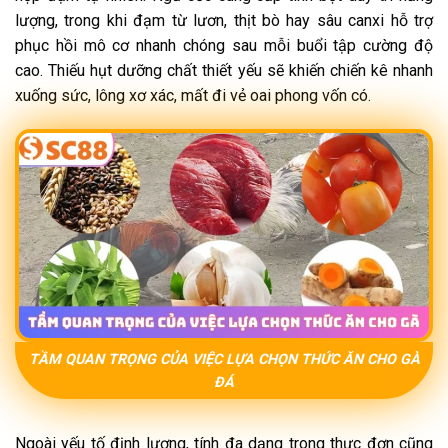
lượng, trong khi đạm từ lươn, thịt bò hay sâu canxi hỗ trợ
phục hồi mô cơ nhanh chóng sau mỗi buổi tập cường độ
cao. Thiếu hụt dưỡng chất thiết yếu sẽ khiến chiến kê nhanh
xuống sức, lông xơ xác, mất đi vẻ oai phong vốn có.
TẦM QUAN TRỌNG CỦA VIỆC LỰA CHỌN THỨC ĂN CHO GÀ
ĐÁ
Ngoài yếu tố định lượng, tính đa dạng trong thực đơn cũng