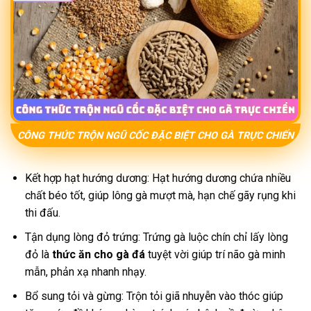
CÔNG THỨC TRỘN NGŨ CỐC ĐẶC BIỆT CHO GÀ TRỰC CHIẾN
Kết hợp hạt hướng dương: Hạt hướng dương chứa nhiều
chất béo tốt, giúp lông gà mượt mà, hạn chế gãy rụng khi
thi đấu.
Tận dụng lòng đỏ trứng: Trứng gà luộc chín chỉ lấy lòng
đỏ là
thức ăn cho gà đá
tuyệt vời giúp trí não gà minh
mẫn, phản xạ nhanh nhạy.
Bổ sung tỏi và gừng: Trộn tỏi giã nhuyễn vào thóc giúp