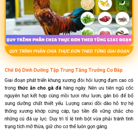
QUY TRÌNH PHÂN CHIA THỰC ĐƠN THEO TỪNG GIAI ĐOẠN
Chế Độ Dinh Dưỡng Tập Trung Tăng Trưởng Cơ Bắp
Giai đoạn phát triển khung xương đòi hỏi lượng đạm cao có
trong
thức ăn cho gà đá
hàng ngày. Nên ưu tiên ngũ cốc
nguyên hạt kết hợp cùng mồi tươi như lươn, gân bò để bổ
sung dưỡng chất thiết yếu. Lượng canxi dồi dào hỗ trợ hệ
thống xương khớp cứng cáp, tạo tiền đề vững chắc cho
những cú đá uy lực. Duy trì tỉ lệ tinh bột vừa phải tránh tình
trạng tích mỡ thừa, giữ cho cơ thể luôn gọn gàng.