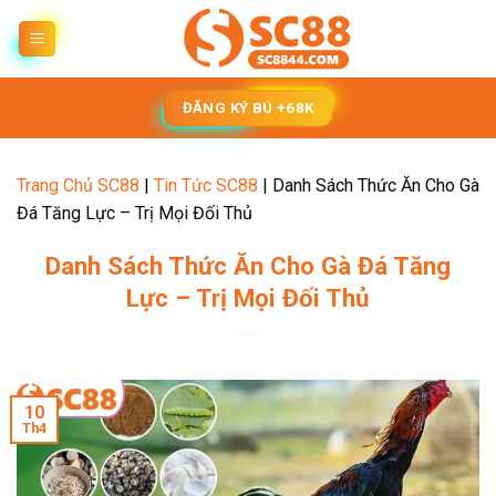
Chuyển
đến
nội
dung
ĐĂNG KÝ BÚ +68K
Trang Chủ SC88
|
Tin Tức SC88
|
Danh Sách Thức Ăn Cho Gà
Đá Tăng Lực – Trị Mọi Đối Thủ
Danh Sách Thức Ăn Cho Gà Đá Tăng
Lực – Trị Mọi Đối Thủ
10
Th4