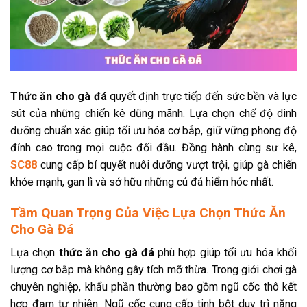
Thức ăn cho gà đá
quyết định trực tiếp đến sức bền và lực
sút của những chiến kê dũng mãnh. Lựa chọn chế độ dinh
dưỡng chuẩn xác giúp tối ưu hóa cơ bắp, giữ vững phong độ
đỉnh cao trong mọi cuộc đối đầu. Đồng hành cùng sư kê,
SC88
cung cấp bí quyết nuôi dưỡng vượt trội, giúp gà chiến
khỏe mạnh, gan lì và sở hữu những cú đá hiểm hóc nhất.
Tầm Quan Trọng Của Việc Lựa Chọn Thức Ăn
Cho Gà Đá
Lựa chọn
thức ăn cho gà đá
phù hợp giúp tối ưu hóa khối
lượng cơ bắp mà không gây tích mỡ thừa. Trong giới chơi gà
chuyên nghiệp, khẩu phần thường bao gồm ngũ cốc thô kết
hợp đạm tự nhiên. Ngũ cốc cung cấp tinh bột duy trì năng