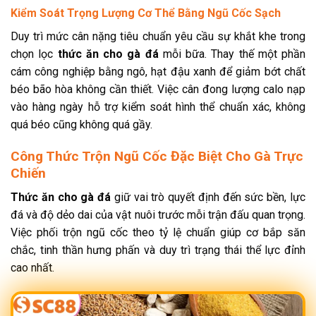
Kiểm Soát Trọng Lượng Cơ Thể Bằng Ngũ Cốc Sạch
Duy trì mức cân nặng tiêu chuẩn yêu cầu sự khắt khe trong
chọn lọc
thức ăn cho gà đá
mỗi bữa. Thay thế một phần
cám công nghiệp bằng ngô, hạt đậu xanh để giảm bớt chất
béo bão hòa không cần thiết. Việc cân đong lượng calo nạp
vào hàng ngày hỗ trợ kiểm soát hình thể chuẩn xác, không
quá béo cũng không quá gầy.
Công Thức Trộn Ngũ Cốc Đặc Biệt Cho Gà Trực
Chiến
Thức ăn cho gà đá
giữ vai trò quyết định đến sức bền, lực
đá và độ dẻo dai của vật nuôi trước mỗi trận đấu quan trọng.
Việc phối trộn ngũ cốc theo tỷ lệ chuẩn giúp cơ bắp săn
chắc, tinh thần hưng phấn và duy trì trạng thái thể lực đỉnh
cao nhất.