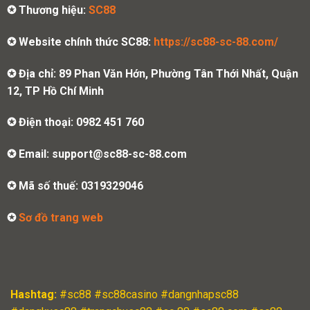
✪ Thương hiệu:
SC88
✪ Website chính thức SC88:
https://sc88-sc-88.com/
✪ Địa chỉ: 89 Phan Văn Hớn, Phường Tân Thới Nhất, Quận
12, TP Hồ Chí Minh
✪ Điện thoại: 0982 451 760
✪ Email:
support@sc88-sc-88.com
✪ Mã số thuế: 0319329046
✪
Sơ đồ trang web
Hashtag:
#sc88 #sc88casino #dangnhapsc88