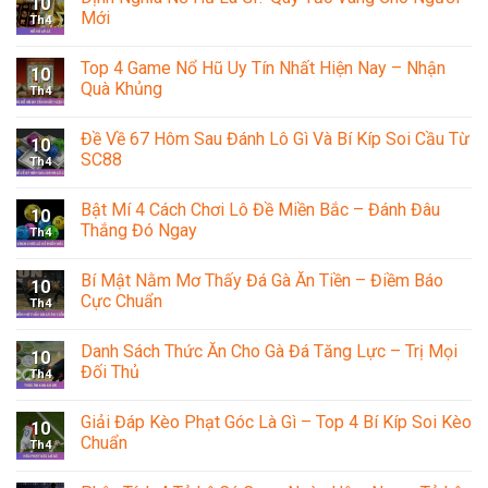
10
Mới
Th4
Top 4 Game Nổ Hũ Uy Tín Nhất Hiện Nay – Nhận
10
Quà Khủng
Th4
Đề Về 67 Hôm Sau Đánh Lô Gì Và Bí Kíp Soi Cầu Từ
10
SC88
Th4
Bật Mí 4 Cách Chơi Lô Đề Miền Bắc – Đánh Đâu
10
Thắng Đó Ngay
Th4
Bí Mật Nằm Mơ Thấy Đá Gà Ăn Tiền – Điềm Báo
10
Cực Chuẩn
Th4
Danh Sách Thức Ăn Cho Gà Đá Tăng Lực – Trị Mọi
10
Đối Thủ
Th4
Giải Đáp Kèo Phạt Góc Là Gì – Top 4 Bí Kíp Soi Kèo
10
Chuẩn
Th4