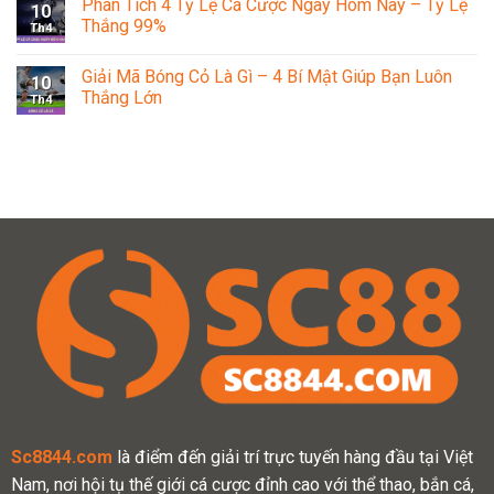
Phân Tích 4 Tỷ Lệ Cá Cược Ngày Hôm Nay – Tỷ Lệ
10
Thắng 99%
Th4
Giải Mã Bóng Cỏ Là Gì – 4 Bí Mật Giúp Bạn Luôn
10
Thắng Lớn
Th4
Sc8844.com
là điểm đến giải trí trực tuyến hàng đầu tại Việt
Nam, nơi hội tụ thế giới cá cược đỉnh cao với thể thao, bắn cá,