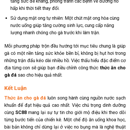
tăng sức đề kháng, phòng tránh các bệnh về đường hô
hấp khi thời tiết thay đổi.
Sử dụng mật ong tự nhiên: Một chút mật ong hòa cùng
nước uống giúp tăng cường sinh lực, cung cấp năng
lượng nhanh chóng cho gà trước khi lâm trận.
Mỗi phương pháp trộn đều hướng tới mục tiêu chung là giúp
gà có một nền tảng sức khỏe bền bỉ, không bị hụt hơi trong
những trận đấu kéo dài nhiều hồ. Việc thấu hiểu đặc điểm cơ
địa từng con sẽ giúp bạn điều chỉnh công thức
thức ăn cho
gà đá
sao cho hiệu quả nhất.
Kết Luận
Thức ăn cho gà đá
luôn song hành cùng nguồn nước sạch
khuẩn để đạt hiệu quả cao nhất. Việc chú trọng dinh dưỡng
cùng
SC88
mang lại sự tự tin cho giới mộ điệu khi theo dõi
từng bước tiến của chiến kê. Một chế độ ăn uống khoa học,
bài bản không chỉ dừng lại ở việc no bụng mà là nghệ thuật