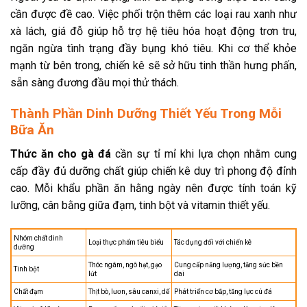
cần được đề cao. Việc phối trộn thêm các loại rau xanh như
xà lách, giá đỗ giúp hỗ trợ hệ tiêu hóa hoạt động trơn tru,
ngăn ngừa tình trạng đầy bụng khó tiêu. Khi cơ thể khỏe
mạnh từ bên trong, chiến kê sẽ sở hữu tinh thần hưng phấn,
sẵn sàng đương đầu mọi thử thách.
Thành Phần Dinh Dưỡng Thiết Yếu Trong Mỗi
Bữa Ăn
Thức ăn cho gà đá
cần sự tỉ mỉ khi lựa chọn nhằm cung
cấp đầy đủ dưỡng chất giúp chiến kê duy trì phong độ đỉnh
cao. Mỗi khẩu phần ăn hằng ngày nên được tính toán kỹ
lưỡng, cân bằng giữa đạm, tinh bột và vitamin thiết yếu.
Nhóm chất dinh
Loại thực phẩm tiêu biểu
Tác dụng đối với chiến kê
dưỡng
Thóc ngâm, ngô hạt, gạo
Cung cấp năng lượng, tăng sức bền
Tinh bột
lứt
dai
Chất đạm
Thịt bò, lươn, sâu canxi, dế
Phát triển cơ bắp, tăng lực cú đá