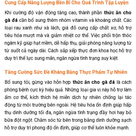
Cung Cấp Năng Lượng Bền Bỉ Cho Quá Trình Tập Luyện
Khi cường độ vận động tăng cao, thành phần
thức ăn cho
gà đá
cần bổ sung thêm nhóm vitamin và khoáng chất. Các
loại rau xanh như xà lách, giá đỗ cung cấp chất xơ, hỗ trợ
tiêu hóa mượt mà và giảm nhiệt cơ thể. Việc phối trộn thóc
ngâm kỹ giúp hạt mềm, dễ hấp thụ, giải phóng năng lượng từ
từ suốt cả ngày dài. Cách sắp xếp thực đơn khoa học hỗ trợ
duy trì thể lực sung mãn, ngăn ngừa tình trạng suy kiệt.
Tăng Cường Sức Đề Kháng Bằng Thực Phẩm Tự Nhiên
Bổ sung tỏi, gừng vào hỗn hợp
thức ăn cho gà đá
là cách
phòng bệnh cực kỳ hiệu quả. Những loại gia vị này hỗ trợ làm
ấm cơ thể, kích thích hệ miễn dịch tự nhiên chống lại tác
động từ môi trường bên ngoài. Hệ tiêu hóa ổn định giúp hấp
thụ dinh dưỡng tối đa, ngăn ngừa tình trạng đầy hơi hay bỏ
bữa đột ngột. Chăm sóc từ bên trong bằng dinh dưỡng sạch
hỗ trợ duy trì phong độ ổn định, giúp cơ thể luôn khỏe mạnh.