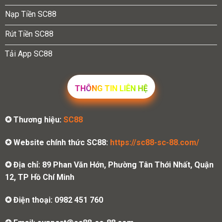
Nạp Tiền SC88
Rút Tiền SC88
Tải App SC88
THÔNG TIN LIÊN HỆ
✪ Thương hiệu:
SC88
✪ Website chính thức SC88:
https://sc88-sc-88.com/
✪ Địa chỉ: 89 Phan Văn Hớn, Phường Tân Thới Nhất, Quận
12, TP Hồ Chí Minh
✪ Điện thoại: 0982 451 760