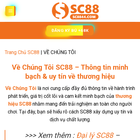
Chuyển
đến
nội
dung
ĐĂNG KÝ BÚ +68K
Trang Chủ SC88
|
VỀ CHÚNG TÔI
Về Chúng Tôi SC88 – Thông tin minh
bạch & uy tín về thương hiệu
Về Chúng Tôi
là nơi cung cấp đầy đủ thông tin về hành trình
phát triển, giá trị cốt lõi và cam kết minh bạch của
thương
hiệu SC88
nhằm mang đến trải nghiệm an toàn cho người
chơi. Tại đây, bạn sẽ hiểu rõ cách SC88 xây dựng uy tín và
dịch vụ chất lượng.
>>> Xem thêm :
Đại lý SC88
–