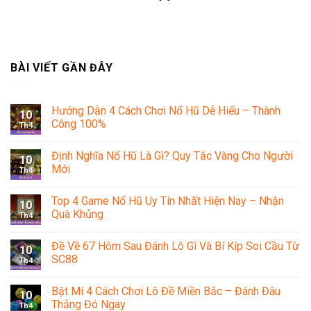
BÀI VIẾT GẦN ĐÂY
Hướng Dẫn 4 Cách Chơi Nổ Hũ Dễ Hiểu – Thành
10
Công 100%
Th4
Định Nghĩa Nổ Hũ Là Gì? Quy Tắc Vàng Cho Người
10
Mới
Th4
Top 4 Game Nổ Hũ Uy Tín Nhất Hiện Nay – Nhận
10
Quà Khủng
Th4
Đề Về 67 Hôm Sau Đánh Lô Gì Và Bí Kíp Soi Cầu Từ
10
SC88
Th4
Bật Mí 4 Cách Chơi Lô Đề Miền Bắc – Đánh Đâu
10
Thắng Đó Ngay
Th4