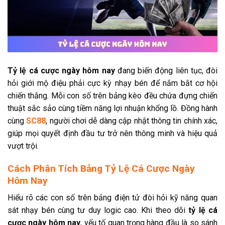
Tỷ lệ cá cược ngày hôm nay
đang biến động liên tục, đòi
hỏi giới mộ điệu phải cực kỳ nhạy bén để nắm bắt cơ hội
chiến thắng. Mỗi con số trên bảng kèo đều chứa đựng chiến
thuật sắc sảo cùng tiềm năng lợi nhuận khổng lồ. Đồng hành
cùng
SC88
, người chơi dễ dàng cập nhật thông tin chính xác,
giúp mọi quyết định đầu tư trở nên thông minh và hiệu quả
vượt trội.
Cách Phân Tích Bảng Tỷ Lệ Cá Cược Ngày
Hôm Nay
Hiểu rõ các con số trên bảng điện tử đòi hỏi kỹ năng quan
sát nhạy bén cùng tư duy logic cao. Khi theo dõi
tỷ lệ cá
cược ngày hôm nay
, yếu tố quan trọng hàng đầu là so sánh