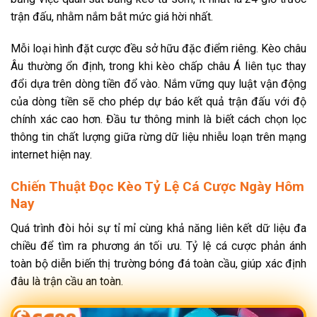
trận đấu, nhằm nắm bắt mức giá hời nhất.
Mỗi loại hình đặt cược đều sở hữu đặc điểm riêng. Kèo châu
Âu thường ổn định, trong khi kèo chấp châu Á liên tục thay
đổi dựa trên dòng tiền đổ vào. Nắm vững quy luật vận động
của dòng tiền sẽ cho phép dự báo kết quả trận đấu với độ
chính xác cao hơn. Đầu tư thông minh là biết cách chọn lọc
thông tin chất lượng giữa rừng dữ liệu nhiễu loạn trên mạng
internet hiện nay.
Chiến Thuật Đọc Kèo Tỷ Lệ Cá Cược Ngày Hôm
Nay
Quá trình đòi hỏi sự tỉ mỉ cùng khả năng liên kết dữ liệu đa
chiều để tìm ra phương án tối ưu. Tỷ lệ cá cược phản ánh
toàn bộ diễn biến thị trường bóng đá toàn cầu, giúp xác định
đâu là trận cầu an toàn.