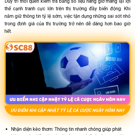
Duy trì thói quen kiểm tra bảng số liệu hàng giờ mang lại lợi
thế cạnh tranh cực lớn trên thị trường đầy biến động. Khi
nắm giữ thông tin tỷ lệ sớm, việc tận dụng những sai sót nhỏ
trong định giá của thị trường trở nên dễ dàng hơn bao giờ
hết.
ƯU ĐIỂM KHI CẬP NHẬT TỶ LỆ CÁ CƯỢC NGÀY HÔM NAY
Nhận diện kèo thơm: Thông tin nhanh chóng giúp phát