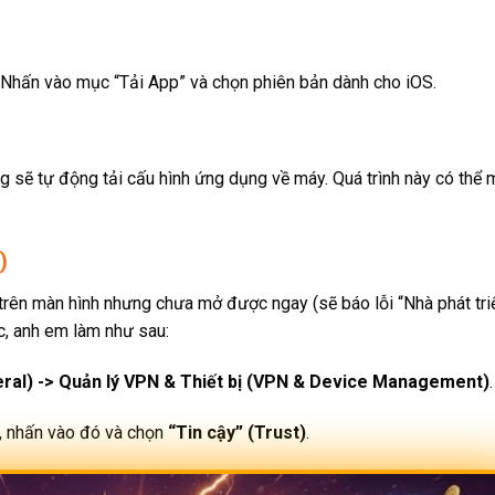
. Nhấn vào mục “Tải App” và chọn phiên bản dành cho iOS.
ng sẽ tự động tải cấu hình ứng dụng về máy. Quá trình này có thể 
)
 trên màn hình nhưng chưa mở được ngay (sẽ báo lỗi “Nhà phát tri
c, anh em làm như sau:
neral) -> Quản lý VPN & Thiết bị (VPN & Device Management)
.
8, nhấn vào đó và chọn
“Tin cậy” (Trust)
.