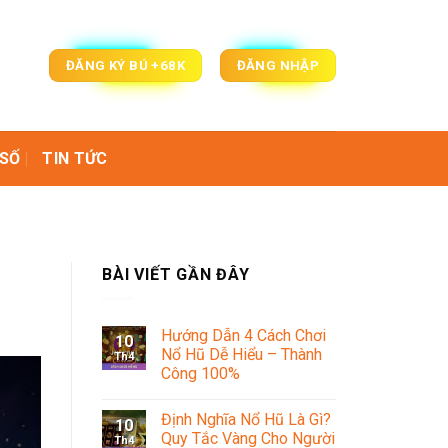
ĐĂNG KÝ BÚ +68K
ĐĂNG NHẬP
 SỐ
TIN TỨC
ủ
BÀI VIẾT GẦN ĐÂY
Hướng Dẫn 4 Cách Chơi
10
Nổ Hũ Dễ Hiểu – Thành
Th4
Công 100%
Định Nghĩa Nổ Hũ Là Gì?
10
Quy Tắc Vàng Cho Người
Th4