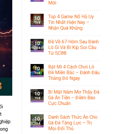
Mới
Top 4 Game Nổ Hũ Uy
10
Tín Nhất Hiện Nay –
Th4
Nhận Quà Khủng
Đề Về 67 Hôm Sau Đánh
10
Lô Gì Và Bí Kíp Soi Cầu
Th4
Từ SC88
Bật Mí 4 Cách Chơi Lô
10
Đề Miền Bắc – Đánh Đâu
Th4
Thắng Đó Ngay
Bí Mật Nằm Mơ Thấy Đá
10
Gà Ăn Tiền – Điềm Báo
Th4
Cực Chuẩn
ổi
t
Danh Sách Thức Ăn Cho
10
ghiệp.
Gà Đá Tăng Lực – Trị
Th4
Mọi Đối Thủ
rong