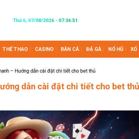
Thứ 6, 07/08/2026 - 07:36:53
THỂ THAO
CASINO
BẮN CÁ
ĐÁ GÀ
NỔ HŨ
XỔ
anh – Hướng dẫn cài đặt chi tiết cho bet thủ
ớng dẫn cài đặt chi tiết cho bet th