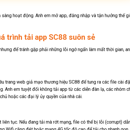
n sàng hoạt động. Anh em mở app, đăng nhập và tận hưởng thế gi
á trình tải app SC88 suôn sẻ
nhưng để tránh gặp phải những lỗi ngớ ngẩn làm mất thời gian, a
hiều trang web giả mạo thương hiệu SC88 để tung ra các file cài đặ
. Anh em tuyệt đối không tải app từ các diễn đàn lạ, các nhóm c
g chủ hoặc các đại lý ủy quyền của nhà cái.
liên tục. Nếu đang tải mà rớt mạng, file có thể bị lỗi (corrupt) dẫ
ùng Wifi căng đét hoặc mạng 4G tốc độ cao để tải cho nhanh gọn.