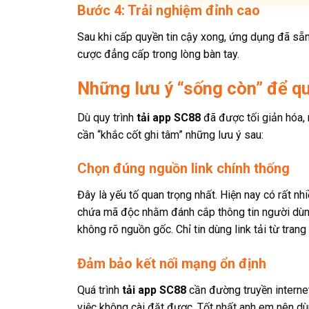
Bước 4: Trải nghiệm đỉnh cao
Sau khi cấp quyền tin cậy xong, ứng dụng đã sẵ
cược đẳng cấp trong lòng bàn tay.
Những lưu ý “sống còn” để qu
Dù quy trình
tải app SC88
đã được tối giản hóa, 
cần “khắc cốt ghi tâm” những lưu ý sau:
Chọn đúng nguồn link chính thống
Đây là yếu tố quan trọng nhất. Hiện nay có rất n
chứa mã độc nhằm đánh cắp thông tin người dùng
không rõ nguồn gốc. Chỉ tin dùng link tải từ tran
Đảm bảo kết nối mạng ổn định
Quá trình
tải app SC88
cần đường truyền internet 
việc không cài đặt được. Tốt nhất anh em nên d