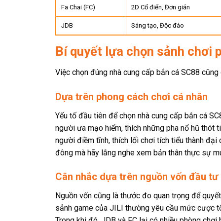
Fa Chai (FC)
2D Cổ điển, Đơn giản
JDB
Sáng tạo, Độc đáo
Bí quyết lựa chọn sảnh chơi 
Việc chọn đúng nhà cung cấp bắn cá SC88 cũng q
Dựa trên phong cách chơi cá nhân
Yếu tố đầu tiên để chọn nhà cung cấp bắn cá SC88
người ưa mạo hiểm, thích những pha nổ hũ thót ti
người điềm tĩnh, thích lối chơi tích tiểu thành đ
đông mà hãy lắng nghe xem bản thân thực sự mu
Cân nhắc dựa trên nguồn vốn đầu tư
Nguồn vốn cũng là thước đo quan trọng để quyế
sảnh game của JILI thường yêu cầu mức cược tối
Trong khi đó, JDB và FC lại có nhiều phòng chơi