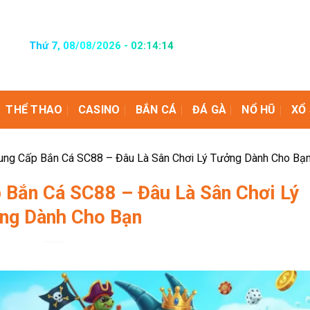
Thứ 7, 08/08/2026 - 02:14:16
THỂ THAO
CASINO
BẮN CÁ
ĐÁ GÀ
NỔ HŨ
XỔ
ung Cấp Bắn Cá SC88 – Đâu Là Sân Chơi Lý Tưởng Dành Cho Bạ
 Bắn Cá SC88 – Đâu Là Sân Chơi Lý
ng Dành Cho Bạn