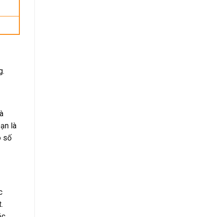
g.
là
ạn là
o số
c
.
ặc