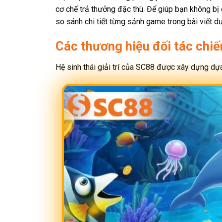
cơ chế trả thưởng đặc thù. Để giúp bạn không bị 
so sánh chi tiết từng sảnh game trong bài viết dư
Các thương hiệu đối tác chiế
Hệ sinh thái giải trí của SC88 được xây dựng dựa