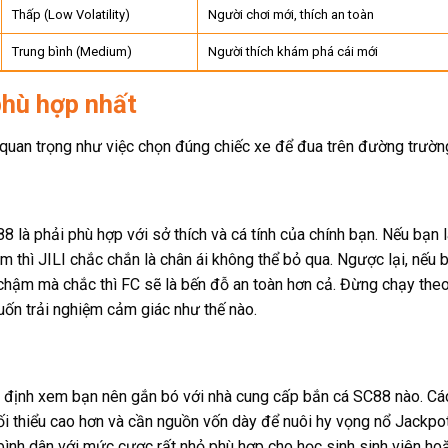
Thấp (Low Volatility)
Người chơi mới, thích an toàn
Trung bình (Medium)
Người thích khám phá cái mới
phù hợp nhất
uan trọng như việc chọn đúng chiếc xe để đua trên đường trườn
 là phải phù hợp với sở thích và cá tính của chính bạn. Nếu bạn 
m thì JILI chắc chắn là chân ái không thể bỏ qua. Ngược lại, nếu b
ại chậm mà chắc thì FC sẽ là bến đỗ an toàn hơn cả. Đừng chạy the
ốn trải nghiệm cảm giác như thế nào.
t định xem bạn nên gắn bó với nhà cung cấp bắn cá SC88 nào. Cá
 thiểu cao hơn và cần nguồn vốn dày để nuôi hy vọng nổ Jackpot
 bình dân với mức cược rất nhỏ phù hợp cho học sinh sinh viên ho