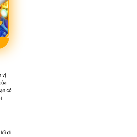
 vị
của
Bạn có
i
lối đi