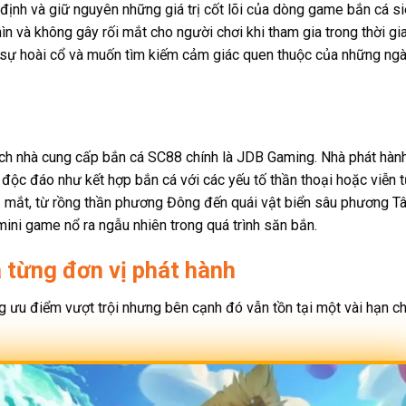
định và giữ nguyên những giá trị cốt lõi của dòng game bắn cá si
n và không gây rối mắt cho người chơi khi tham gia trong thời gia
h sự hoài cổ và muốn tìm kiếm cảm giác quen thuộc của những ng
ách nhà cung cấp bắn cá SC88 chính là JDB Gaming. Nhà phát hàn
độc đáo như kết hợp bắn cá với các yếu tố thần thoại hoặc viễn 
ạ mắt, từ rồng thần phương Đông đến quái vật biển sâu phương Tâ
ini game nổ ra ngẫu nhiên trong quá trình săn bắn.
 từng đơn vị phát hành
ưu điểm vượt trội nhưng bên cạnh đó vẫn tồn tại một vài hạn c